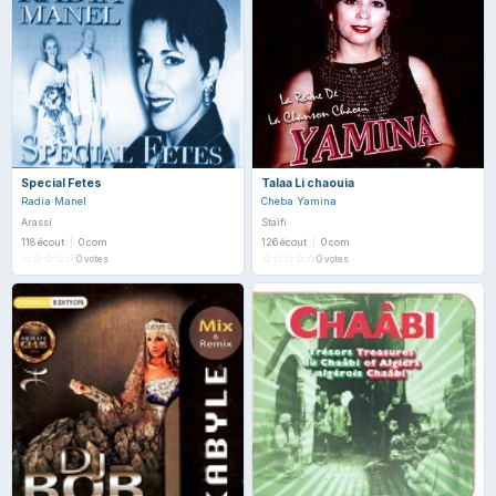
Special Fetes
Talaa Li chaouia
Radia Manel
Cheba Yamina
Arassi
Staifi
118 écout
|
0 com
126 écout
|
0 com
☆
☆
☆
☆
☆
☆
☆
☆
☆
☆
0 votes
0 votes