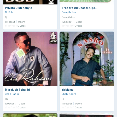
Private Club Kabyle
Trésors Du Chaabi Algé...
Dj Bob
Compilation
Dj
Compilation
111 écout
|
0 com
126 écout
|
0 com
☆
☆
☆
☆
☆
☆
☆
☆
☆
☆
0 votes
0 votes
Marakich Tehalibi
Ya Mama
Cheb Rahim
Cheb Nasro
Raï
Raï
130 écout
|
0 com
114 écout
|
0 com
☆
☆
☆
☆
☆
☆
☆
☆
☆
☆
0 votes
0 votes