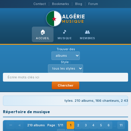
Contact
Bookmarks
Blog
Forum
|
|
|
ALGÉRIE
★
MUSIQUE
🏠
🎵
👥
ACCUEIL
MUSIQUE
MEMBRES
Trouver des
Style :
Chercher
tyles. 210 albums, 166 chanteurs, 2 430 chans
Répertoire de musique
210 albums Page : 1/11
1
2
3
4
5
6
...
11
⏮
◀