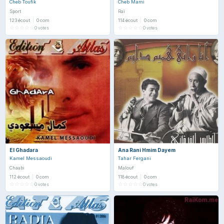
Cheb Toufik
Cheb Mami
Sport
Raï
123 écout
|
0 com
114 écout
|
0 com
☆
☆
☆
☆
☆
☆
☆
☆
☆
☆
0 votes
0 votes
El Ghadara
Ana Rani Hmim Dayem
Kamel Messaoudi
Tahar Fergani
Chaabi
Malouf
112 écout
|
0 com
118 écout
|
0 com
☆
☆
☆
☆
☆
☆
☆
☆
☆
☆
0 votes
0 votes