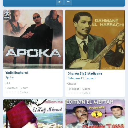
▶
⏭
Yadini Isaharni
Gharou Bik El Aadiyane
Apoka
Dahmane El Harrachi
Rap
Chaabi
125 écout
|
0 com
134 écout
|
0 com
☆
☆
☆
☆
☆
0 votes
☆
☆
☆
☆
☆
0 votes