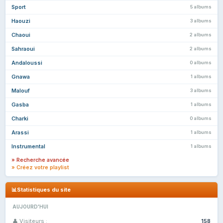
Sport
5 albums
Haouzi
3 albums
Chaoui
2 albums
Sahraoui
2 albums
Andaloussi
0 albums
Gnawa
1 albums
Malouf
3 albums
Gasba
1 albums
Charki
0 albums
Arassi
1 albums
Instrumental
1 albums
» Recherche avancée
» Créez votre playlist
📊
Statistiques du site
AUJOURD'HUI
👤 Visiteurs :
158