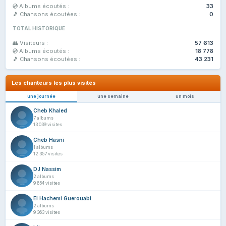
💿 Albums écoutés :
33
🎵 Chansons écoutées :
0
TOTAL HISTORIQUE
👥 Visiteurs :
57 613
💿 Albums écoutés :
18 778
🎵 Chansons écoutées :
43 231
Les chanteurs les plus visités
une journée
une semaine
un mois
Cheb Khaled
7 albums
13 039 visites
Cheb Hasni
1 albums
12 357 visites
DJ Nassim
2 albums
9 654 visites
El Hachemi Guerouabi
2 albums
9 363 visites