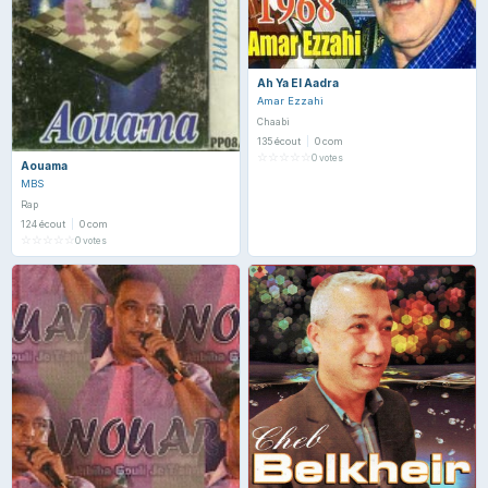
Ah Ya El Aadra
Amar Ezzahi
Chaabi
135 écout
|
0 com
☆
☆
☆
☆
☆
0 votes
Aouama
MBS
Rap
124 écout
|
0 com
☆
☆
☆
☆
☆
0 votes