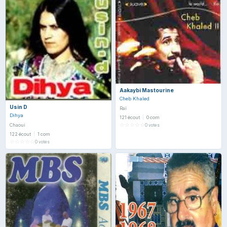
Aakaybi Mastourine
Cheb Khaled
Usin D
Raï
Dihya
121 écout
|
0 com
☆
☆
☆
☆
☆
Chaoui
0 votes
122 écout
|
1 com
☆
☆
☆
☆
☆
0 votes