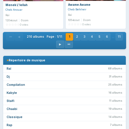
Awame Awame
Menek L'lellah
Cheb Belkheir
Cheb Anouar
Raï
Raï
105 écout
|
0 com
120 écout
|
0 com
☆
☆
☆
☆
☆
☆
☆
☆
☆
☆
0 votes
0 votes
210 albums Page : 1/11
1
2
3
4
5
6
...
11
⏮
◀
▶
⏭
»
Répertoire de musique
Raï
68 albums
Dj
31 albums
Compilation
25 albums
Kabyle
16 albums
Staifi
11 albums
Chaabi
19 albums
Classique
14 albums
Rap
7 albums