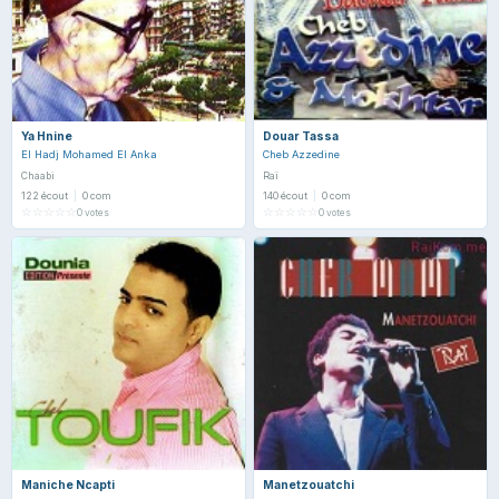
Ya Hnine
Douar Tassa
El Hadj Mohamed El Anka
Cheb Azzedine
Chaabi
Raï
122 écout
|
0 com
140 écout
|
0 com
☆
☆
☆
☆
☆
☆
☆
☆
☆
☆
0 votes
0 votes
Maniche Ncapti
Manetzouatchi